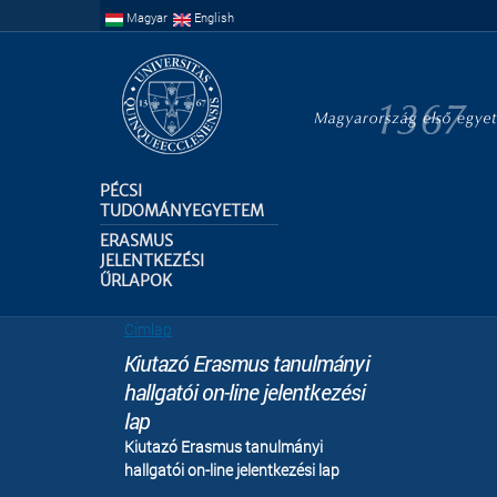
Ugrás a
Magyar
English
tartalomra
PÉCSI
TUDOMÁNYEGYETEM
ERASMUS
JELENTKEZÉSI
ŰRLAPOK
Jelenlegi hely
Címlap
Kiutazó Erasmus tanulmányi
hallgatói on-line jelentkezési
lap
Kiutazó Erasmus tanulmányi
hallgatói on-line jelentkezési lap