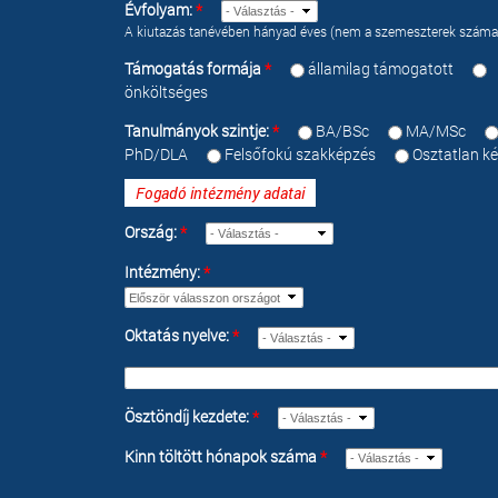
Évfolyam:
*
A kiutazás tanévében hányad éves (nem a szemeszterek száma
Támogatás formája
*
államilag támogatott
önköltséges
Tanulmányok szintje:
*
BA/BSc
MA/MSc
PhD/DLA
Felsőfokú szakképzés
Osztatlan k
Fogadó intézmény adatai
Ország:
*
Intézmény:
*
Oktatás nyelve:
*
Egyéb nyelv:
Ösztöndíj kezdete:
*
Kinn töltött hónapok száma
*