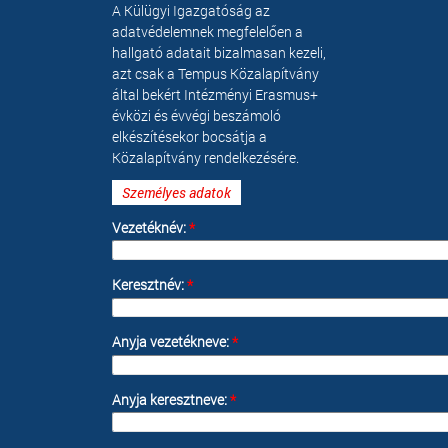
A Külügyi Igazgatóság az
adatvédelemnek megfelelően a
hallgató adatait bizalmasan kezeli,
azt csak a Tempus Közalapítvány
által bekért Intézményi Erasmus+
évközi és évvégi beszámoló
elkészítésekor bocsátja a
Közalapítvány rendelkezésére.
Személyes adatok
Vezetéknév:
*
Keresztnév:
*
Anyja vezetékneve:
*
Anyja keresztneve:
*