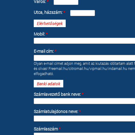
Város:
*
Utca, házszám:
*
Elérhetőségek
Mobil:
*
E-mail cím:
*
Olyan e-mail címet adjon meg, amit az kiutazás időtartam alatt 
és olvas! Freemail.hu/citromail.hu/vipmail.hu/indamail.hu ne
elfogadható.
Banki adatok
Számlavezető bank neve:
*
Számlatulajdonos neve:
*
Számlaszám
*