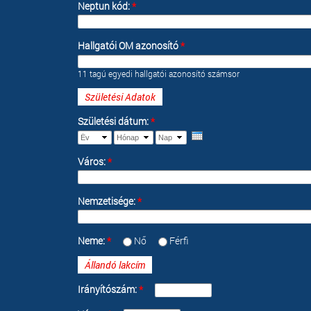
Neptun kód:
*
Hallgatói OM azonosító
*
11 tagú egyedi hallgatói azonosító számsor
Születési Adatok
Születési dátum:
*
Év
Hónap
Nap
Város:
*
Nemzetisége:
*
Neme:
*
Nő
Férfi
Állandó lakcím
Irányítószám:
*