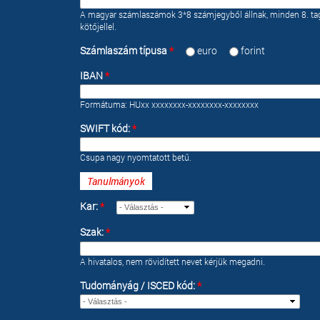
A magyar számlaszámok 3*8 számjegyből állnak, minden 8. ta
kötőjellel.
Számlaszám típusa
*
euro
forint
IBAN
*
Formátuma: HUxx xxxxxxxx-xxxxxxxx-xxxxxxxx
SWIFT kód:
*
Csupa nagy nyomtatott betű.
Tanulmányok
Kar:
*
Szak:
*
A hivatalos, nem rövidített nevet kérjük megadni.
Tudományág / ISCED kód:
*